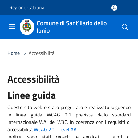
Salta al contenuto principale
Regione Calabria
Comune di Sant'Ilario dello
Ionio
Home
>
Accessibilità
Accessibilità
Linee guida
Questo sito web è stato progettato e realizzato seguendo
le linee guida WCAG 2.1 previste dallo standard
internazionale WAI del W3C, in coerenza con i requisiti di
accessibilità
WCAG 2.1 - level AA
.
Inoltre, sono stati recepiti e applicati i punti di