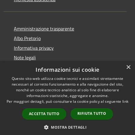
Amministrazione trasparente
Albo Pretorio
Informativa privacy
Note legali
×
Dichiarazione di accessibilità
Informazioni sui cookie
Questo sito web utilizza cookie tecnici e assimilati strettamente
necessari al corretto funzionamento e alla navigazione del sito,
nonché un cookie tecnico analitico al solo fine di elaborare
informazioni statistiche, aggregate e anonime.
RSS
Copyright © 2026 • Comune di
Per maggiori dettagli, può consultare la cookie policy al seguente
link
Accessibilità
Sant'Ilario dello Ionio •
Privacy
Municipium
Powered by
•
RIFIUTA TUTTO
ACCETTA TUTTO
Cookie
Accesso redazione
Mappa del sito
MOSTRA DETTAGLI