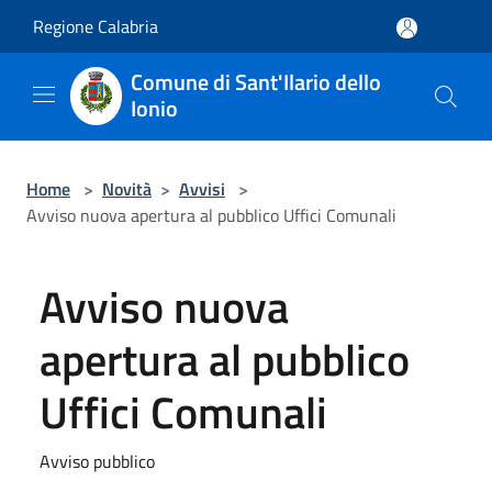
Salta al contenuto principale
Regione Calabria
Comune di Sant'Ilario dello
Ionio
Home
>
Novità
>
Avvisi
>
Avviso nuova apertura al pubblico Uffici Comunali
Avviso nuova
apertura al pubblico
Uffici Comunali
Avviso pubblico