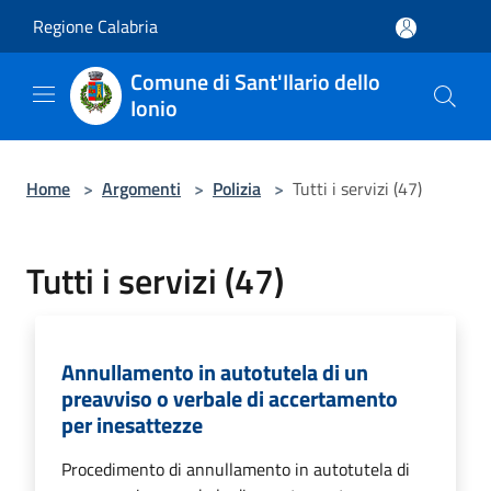
Salta al contenuto principale
Regione Calabria
Comune di Sant'Ilario dello
Ionio
Home
>
Argomenti
>
Polizia
>
Tutti i servizi (47)
Tutti i servizi (47)
Annullamento in autotutela di un
preavviso o verbale di accertamento
per inesattezze
Procedimento di annullamento in autotutela di