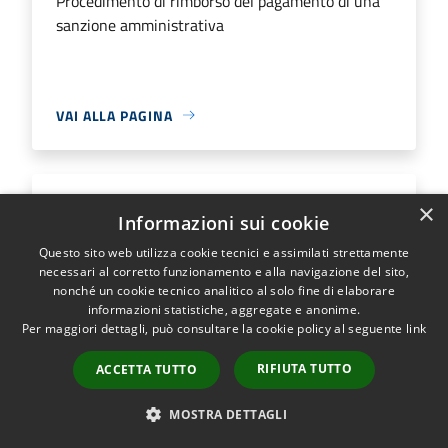
Procedimento di rimborso del pagamento di una
sanzione amministrativa
VAI ALLA PAGINA
×
Trasmissione di integrazioni
Informazioni sui cookie
documentali per istanze relative al
Questo sito web utilizza cookie tecnici e assimilati strettamente
rilascio del permesso per transito e
necessari al corretto funzionamento e alla navigazione del sito,
sosta in zona a traffico limitato
nonché un cookie tecnico analitico al solo fine di elaborare
informazioni statistiche, aggregate e anonime.
Per maggiori dettagli, può consultare la cookie policy al seguente
link
Procedimento di trasmissione di integrazioni
documentali per istanze relative al rilascio del
RIFIUTA TUTTO
ACCETTA TUTTO
permesso per transito e sosta in zona a traffico
limitato
MOSTRA DETTAGLI