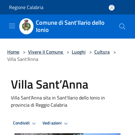
Salta al contenuto principale
Regione Calabria
Comune di Sant'Ilario dello
Ionio
Home
>
Vivere il Comune
>
Luoghi
>
Cultura
>
Villa Sant’Anna
Villa Sant’Anna
Villa Sant’Anna sita in Sant'Ilario dello Ionio in
provincia di Reggio Calabria
Condividi
Vedi azioni