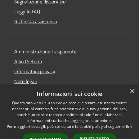
Segnalazione disservizio
Leggi le FAQ
Richiesta assistenza
Amministrazione trasparente
Albo Pretorio
Informativa privacy
Note legali
×
Dichiarazione di accessibilità
Informazioni sui cookie
Questo sito web utilizza cookie tecnici e assimilati strettamente
necessari al corretto funzionamento e alla navigazione del sito,
nonché un cookie tecnico analitico al solo fine di elaborare
informazioni statistiche, aggregate e anonime.
RSS
Copyright © 2026 • Comune di
Per maggiori dettagli, può consultare la cookie policy al seguente
link
Accessibilità
Sant'Ilario dello Ionio •
Privacy
Municipium
Powered by
•
RIFIUTA TUTTO