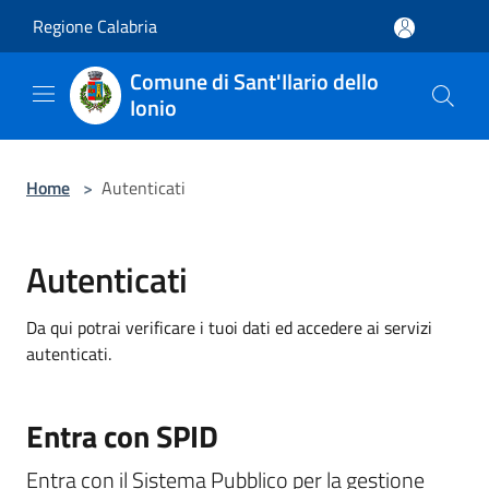
Salta al contenuto principale
Regione Calabria
Comune di Sant'Ilario dello
Ionio
Home
>
Autenticati
Autenticati
Da qui potrai verificare i tuoi dati ed accedere ai servizi
autenticati.
Entra con SPID
Entra con il Sistema Pubblico per la gestione