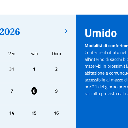
Umido
2026
Modalità di conferim
Conferire il rifiuto ne
Ven
Sab
Dom
all'interno di sacchi bi
mater-bi in prossimità
31
1
2
abitazione e comunque
accessibile al mezzo di
ore 21 del giorno prec
7
8
9
raccolta prevista dal c
14
15
16