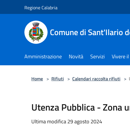
Salta al contenuto principale
Regione Calabria
Comune di Sant'Ilario d
Amministrazione
Novità
Servizi
Vivere 
Home
>
Rifiuti
>
Calendari raccolta rifiuti
>
Utenza Pubblica - Zona u
Ultima modifica 29 agosto 2024