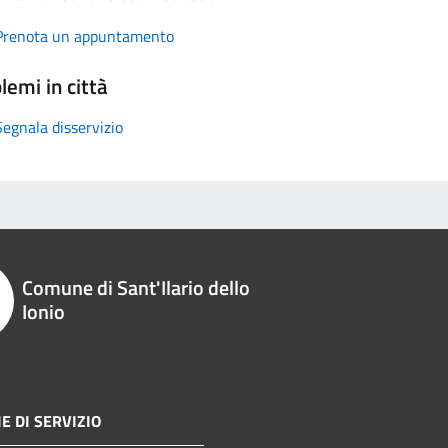
Prenota un appuntamento
lemi in città
Segnala disservizio
Comune di Sant'Ilario dello
Ionio
E DI SERVIZIO