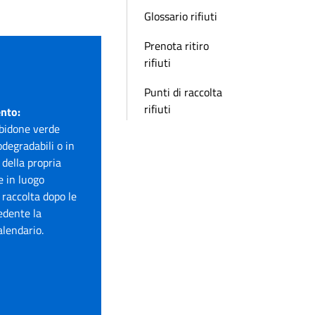
Glossario rifiuti
Prenota ritiro
rifiuti
Punti di raccolta
rifiuti
ento:
l bidone verde
odegradabili o in
 della propria
 in luogo
 raccolta dopo le
edente la
alendario.