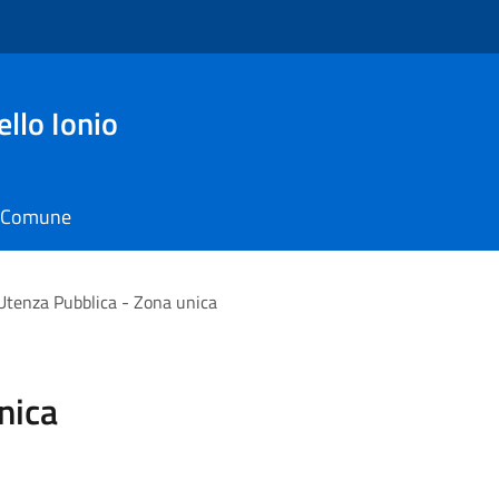
ello Ionio
il Comune
Utenza Pubblica - Zona unica
nica