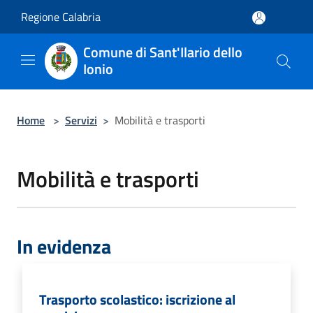
Salta al contenuto principale
Regione Calabria
Comune di Sant'Ilario dello
Ionio
Home
>
Servizi
>
Mobilità e trasporti
Mobilità e trasporti
In evidenza
Trasporto scolastico: iscrizione al