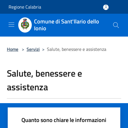
Salta al contenuto principale
Regione Calabria
Comune di Sant'Ilario dello
Ionio
Home
>
Servizi
>
Salute, benessere e assistenza
Salute, benessere e
assistenza
Quanto sono chiare le informazioni