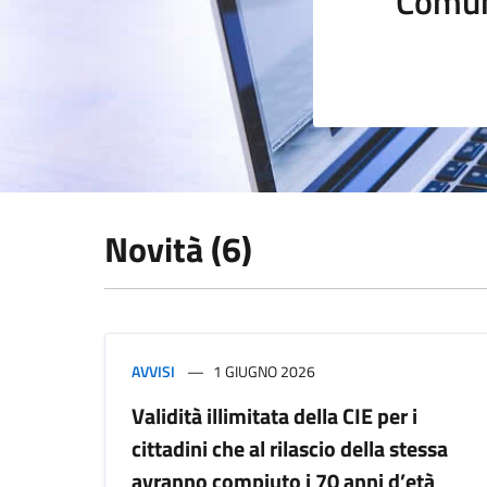
Comun
Novità (6)
AVVISI
1 GIUGNO 2026
Validità illimitata della CIE per i
cittadini che al rilascio della stessa
avranno compiuto i 70 anni d’età