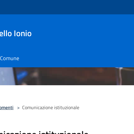
ello Ionio
il Comune
omenti
>
Comunicazione istituzionale