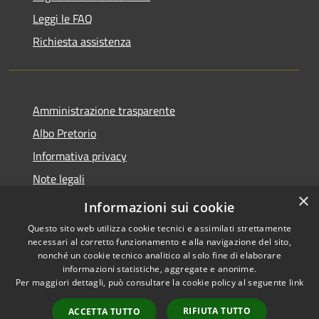
Leggi le FAQ
Richiesta assistenza
Amministrazione trasparente
Albo Pretorio
Informativa privacy
Note legali
×
Dichiarazione di accessibilità
Informazioni sui cookie
Questo sito web utilizza cookie tecnici e assimilati strettamente
necessari al corretto funzionamento e alla navigazione del sito,
nonché un cookie tecnico analitico al solo fine di elaborare
informazioni statistiche, aggregate e anonime.
RSS
Copyright © 2026 • Comune di
Per maggiori dettagli, può consultare la cookie policy al seguente
link
Accessibilità
Sant'Ilario dello Ionio •
Privacy
Municipium
Powered by
•
RIFIUTA TUTTO
ACCETTA TUTTO