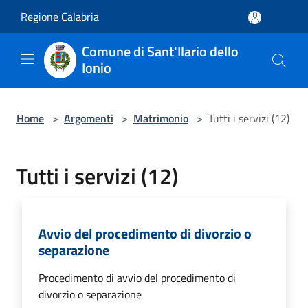
Salta al contenuto principale
Regione Calabria
Comune di Sant'Ilario dello
Ionio
Home
>
Argomenti
>
Matrimonio
>
Tutti i servizi (12)
Tutti i servizi (12)
Avvio del procedimento di divorzio o
separazione
Procedimento di avvio del procedimento di
divorzio o separazione