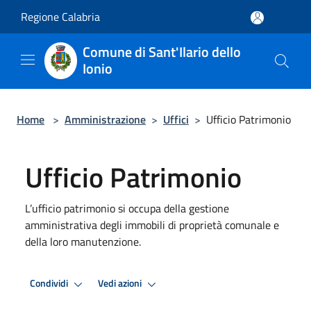
Salta al contenuto principale
Regione Calabria
Comune di Sant'Ilario dello
Ionio
Home
>
Amministrazione
>
Uffici
>
Ufficio Patrimonio
Ufficio Patrimonio
L’ufficio patrimonio si occupa della gestione
amministrativa degli immobili di proprietà comunale e
della loro manutenzione.
Condividi
Vedi azioni