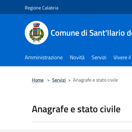
Salta al contenuto principale
Regione Calabria
Comune di Sant'Ilario d
Amministrazione
Novità
Servizi
Vivere 
Home
>
Servizi
>
Anagrafe e stato civile
Anagrafe e stato civile