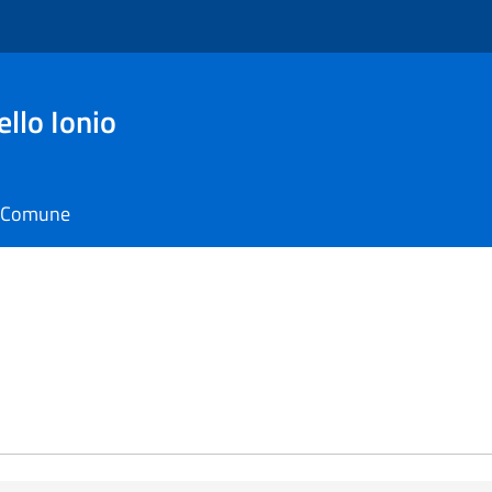
ello Ionio
il Comune