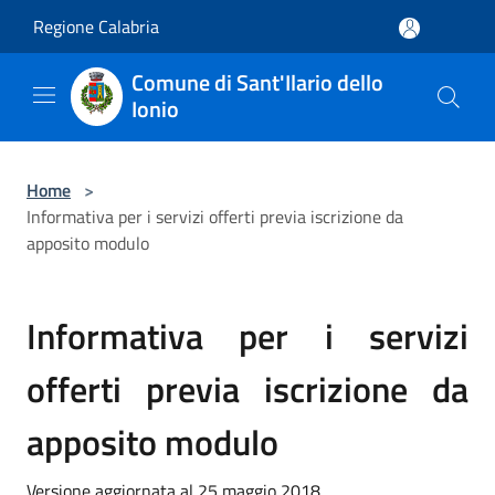
Salta al contenuto principale
Regione Calabria
Comune di Sant'Ilario dello
Ionio
Home
>
Informativa per i servizi offerti previa iscrizione da
apposito modulo
Informativa per i servizi
offerti previa iscrizione da
apposito modulo
Versione aggiornata al 25 maggio 2018