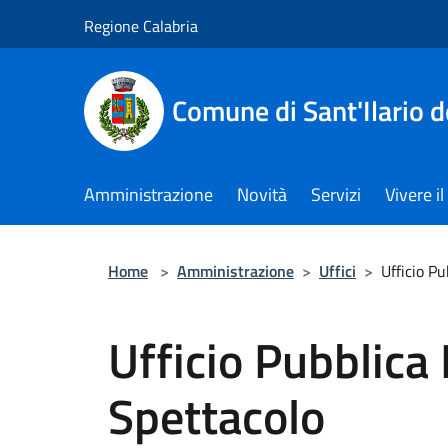
Salta al contenuto principale
Regione Calabria
Comune di Sant'Ilario d
Amministrazione
Novità
Servizi
Vivere 
Home
>
Amministrazione
>
Uffici
>
Ufficio Pu
Ufficio Pubblica 
Spettacolo