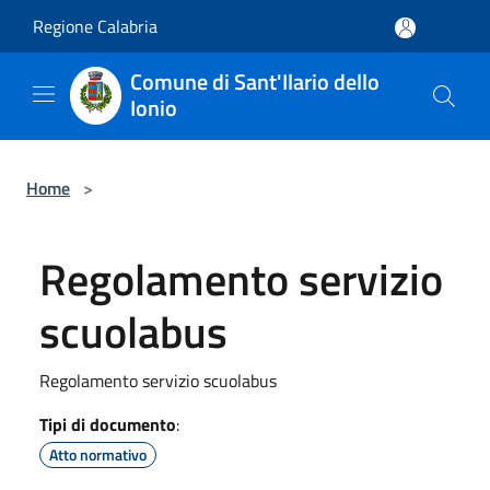
Salta al contenuto principale
Regione Calabria
Comune di Sant'Ilario dello
Ionio
Home
>
Regolamento servizio
scuolabus
Regolamento servizio scuolabus
Tipi di documento
:
Atto normativo