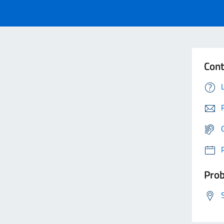
Cont
Prob