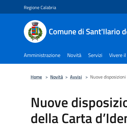
Salta al contenuto principale
Regione Calabria
Comune di Sant'Ilario d
Amministrazione
Novità
Servizi
Vivere 
Home
>
Novità
>
Avvisi
>
Nuove disposizioni pe
Nuove disposizion
della Carta d’Ide