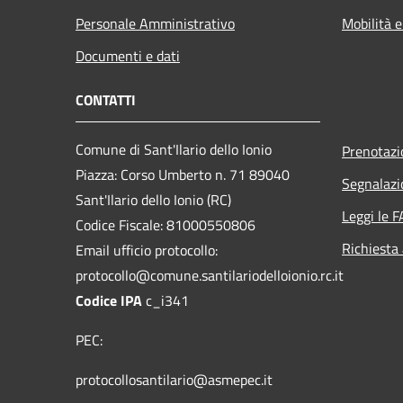
Personale Amministrativo
Mobilità e
Documenti e dati
CONTATTI
Comune di Sant'Ilario dello Ionio
Prenotaz
Piazza: Corso Umberto n. 71 89040
Segnalazi
Sant'Ilario dello Ionio (RC)
Leggi le 
Codice Fiscale: 81000550806
Richiesta
Email ufficio protocollo:
protocollo@comune.santilariodelloionio.rc.it
Codice IPA
c_i341
PEC:
protocollosantilario@asmepec.it